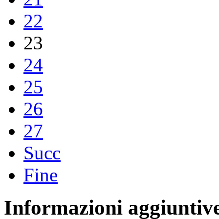
22
23
24
25
26
27
Succ
Fine
Informazioni aggiuntiv