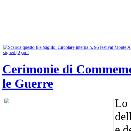
signed (2).pdf
Cerimonie di Commemora
le Guerre
Lo 
del
e d