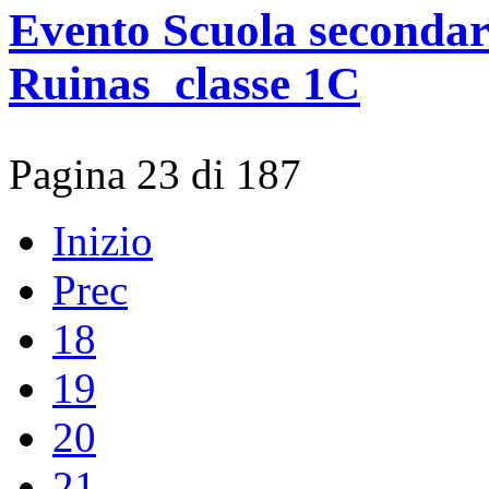
Evento Scuola secondari
Ruinas_classe 1C
Pagina 23 di 187
Inizio
Prec
18
19
20
21