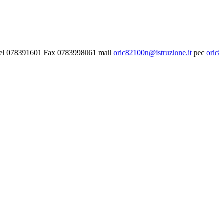
- Tel 078391601 Fax 0783998061 mail
oric82100n@istruzione.it
pec
ori