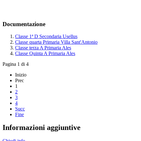
Documentazione
Classe 1ª D Secondaria Usellus
Classe quarta Primaria Villa Sant'Antonio
Classe terza A Primaria Ales
Classe Quinta A Primaria Ales
Pagina 1 di 4
Inizio
Prec
1
2
3
4
Succ
Fine
Informazioni aggiuntive
Chiudi info