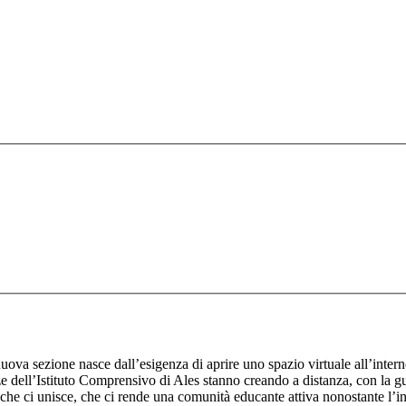
ova sezione nasce dall’esigenza di aprire uno spazio virtuale all’interno 
ze dell’Istituto Comprensivo di Ales stanno creando a distanza, con la gu
che ci unisce, che ci rende una comunità educante attiva nonostante l’int