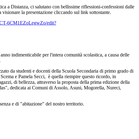
ica a Distanza, ci salutano con bellissime riflessioni-confessioni dalle
 visionare la presentazione cliccando sul link sottostante.
N1eCT-6CM1EZoLegwZo/edit?
 anno indimenticabile per l'intera comunità scolastica, a causa delle
.
izzato da studenti e docenti della Scuola Secondaria di primo grado di
o Scema e Pamela Secci, è quella riempire questo ricordo, in
agazzi, di bellezza, attraverso la proposta della prima edizione della
ddas", dedicata ai Comuni di Assolo, Asuni, Mogorella, Nureci,
.
nza e di "abitazione" del nostro territorio.