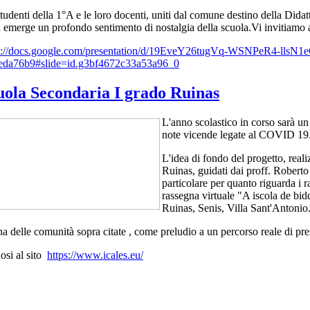
studenti della 1°A e le loro docenti, uniti dal comune destino della Didatt
i emerge un profondo sentimento di nostalgia della scuola.
Vi invitiamo a
s://docs.google.com/presentation/d/19EveY26tugVq-WSNPeR4-lls
eda76b9#slide=id.g3bf4672c33a53a96_0
uola Secondaria I grado Ruinas
L'anno scolastico in corso sarà un
note vicende legate al COVID 19
L'idea di fondo del progetto, real
Ruinas, guidati dai proff. Robert
particolare per quanto riguarda i r
rassegna virtuale "A iscola de bi
Ruinas, Senis, Villa Sant'Antonio
 delle comunità sopra citate , come preludio a un percorso reale di prese
dosi al sito
https://www.icales.eu/