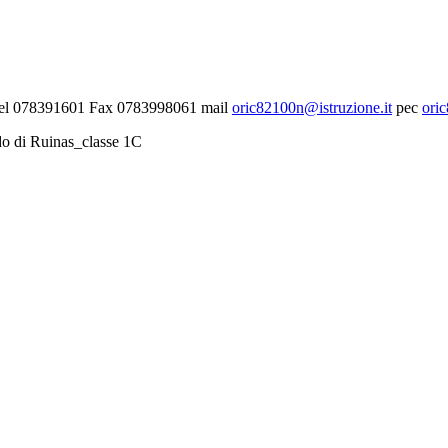
- Tel 078391601 Fax 0783998061 mail
oric82100n@istruzione.it
pec
ori
do di Ruinas_classe 1C