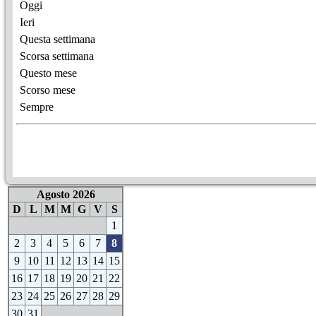
Oggi
Ieri
Questa settimana
Scorsa settimana
Questo mese
Scorso mese
Sempre
Agosto 2026
D
L
M
M
G
V
S
1
2
3
4
5
6
7
8
9
10
11
12
13
14
15
16
17
18
19
20
21
22
23
24
25
26
27
28
29
30
31