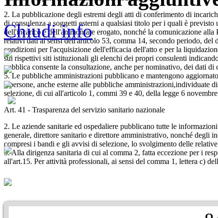
2. La pubblicazione degli estremi degli atti di conferimento di incarich
di consulenza a soggetti esterni a qualsiasi titolo per i quali è previst
Chiudi info
dell'incarico e dell'ammontare erogato, nonché la comunicazione alla 
relativi dati ai sensi dell'articolo 53, comma 14, secondo periodo, del
condizioni per l'acquisizione dell'efficacia dell'atto e per la liquida
sui rispettivi siti istituzionali gli elenchi dei propri consulenti indica
pubblica consente la consultazione, anche per nominativo, dei dati di
5. Le pubbliche amministrazioni pubblicano e mantengono aggiornato l'ele
a persone, anche esterne alle pubbliche amministrazioni,individuate di
selezione, di cui all'articolo 1, commi 39 e 40, della legge 6 novembr
Art. 41 - Trasparenza del servizio sanitario nazionale
2. Le aziende sanitarie ed ospedaliere pubblicano tutte le informazioni 
generale, direttore sanitario e direttore amministrativo, nonché degli in
compresi i bandi e gli avvisi di selezione, lo svolgimento delle relative
3. Alla dirigenza sanitaria di cui al comma 2, fatta eccezione per i resp
all'art.15. Per attività professionali, ai sensi del comma 1, lettera c) d