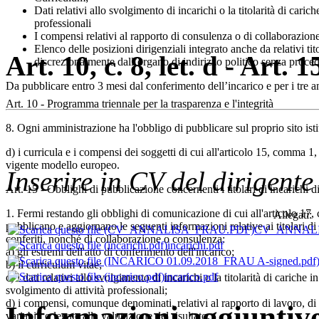
Dati relativi allo svolgimento di incarichi o la titolarità di carich
professionali
I compensi relativi al rapporto di consulenza o di collaborazion
Elenco delle posizioni dirigenziali integrato anche da relativi tit
Art. 10, c. 8, let. d - Art. 1
discrezionalmente dall’organo di indirizzo politico senza proced
Da pubblicare entro 3 mesi dal conferimento dell’incarico e per i tre a
Art. 10 - Programma triennale per la trasparenza e l'integrità
8. Ogni amministrazione ha l'obbligo di pubblicare sul proprio sito isti
d) i curricula e i compensi dei soggetti di cui all'articolo 15, comma 1, 
vigente modello europeo.
Inserire in CV del dirigente
Art. 15 - Obblighi di pubblicazione concernenti i titolari di incarichi 
1. Fermi restando gli obblighi di comunicazione di cui all'articolo 1
Allegati:
pubblicano e aggiornano le seguenti informazioni relative ai titolari di i
CV_ANNALI
conferiti, nonché di collaborazione o consulenza:
incarichi.pdf
a) gli estremi dell'atto di conferimento dell'incarico;
b) il curriculum vitae;
incarico.pdf
c) i dati relativi allo svolgimento di incarichi o la titolarità di cariche 
svolgimento di attività professionali;
d) i compensi, comunque denominati, relativi al rapporto di lavoro, d
Informazioni aggiuntiv
variabili o legate alla valutazione del risultato.