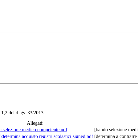
. 1,2 del d.lgs. 33/2013
Allegati:
 selezione medico competente.pdf
[bando selezione med
determina acquisto registri scolastici-signed.pdf
[determina a contrarre a