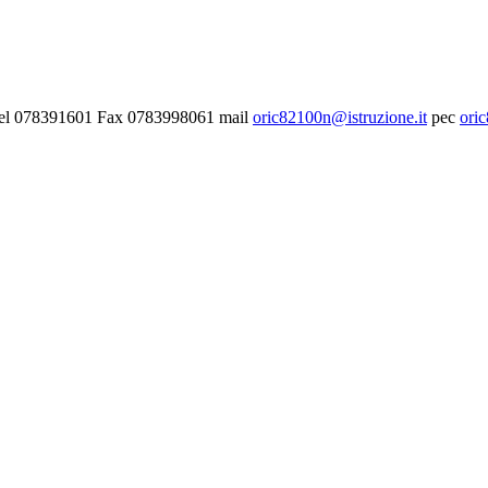
- Tel 078391601 Fax 0783998061 mail
oric82100n@istruzione.it
pec
ori