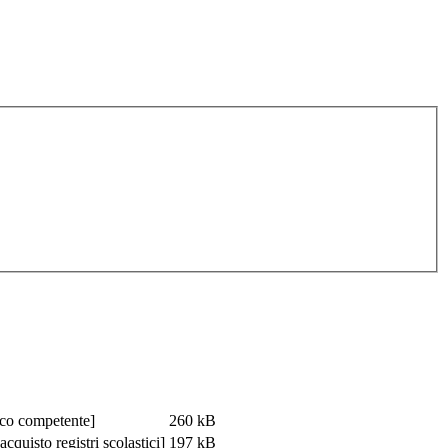
ico competente]
260 kB
cquisto registri scolastici]
197 kB