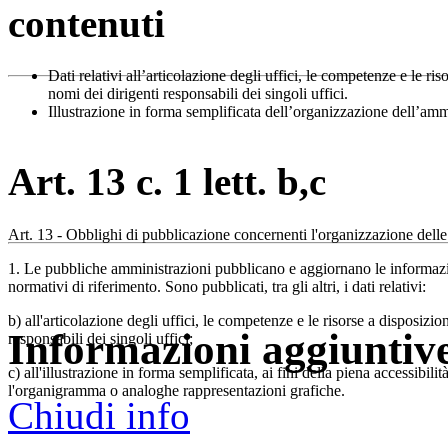
contenuti
Dati relativi all’articolazione degli uffici, le competenze e le ri
nomi dei dirigenti responsabili dei singoli uffici.
Illustrazione in forma semplificata dell’organizzazione dell’a
Art. 13 c. 1 lett. b,c
Art. 13 - Obblighi di pubblicazione concernenti l'organizzazione dell
1. Le pubbliche amministrazioni pubblicano e aggiornano le informazio
normativi di riferimento. Sono pubblicati, tra gli altri, i dati relativi:
b) all'articolazione degli uffici, le competenze e le risorse a disposizio
Informazioni aggiuntiv
responsabili dei singoli uffici;
c) all'illustrazione in forma semplificata, ai fini della piena accessibi
l'organigramma o analoghe rappresentazioni grafiche.
Chiudi info