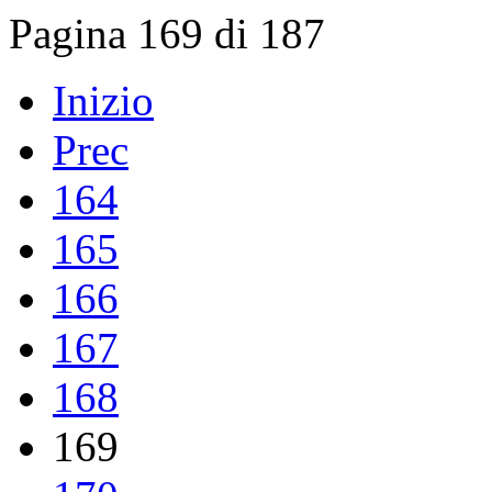
Pagina 169 di 187
Inizio
Prec
164
165
166
167
168
169