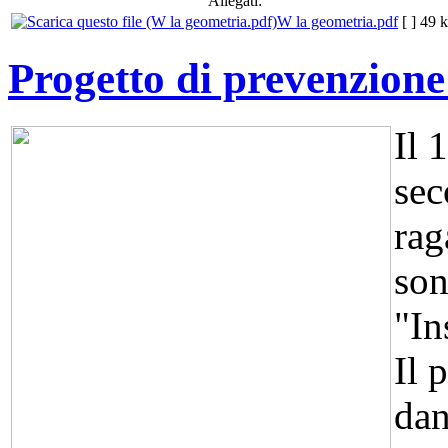
Allegati:
W la geometria.pdf
[ ]
49 
Progetto di prevenzione
Il 
sec
rag
son
"In
Il 
dan