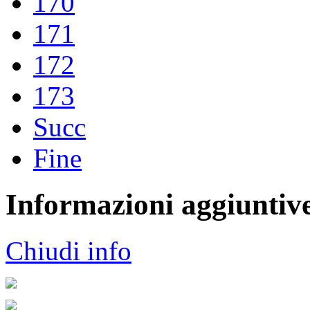
170
171
172
173
Succ
Fine
Informazioni aggiuntiv
Chiudi info