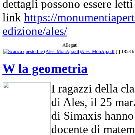
dettagli possono essere lett
link
https://monumentiapert
edizione/ales/
Allegati:
Ales_MonAp.pdf
[ ]
1853 
W la geometria
I ragazzi della cl
di Ales,
il 25 mar
di Simaxis hanno 
docente di matema