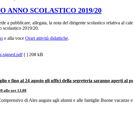
O ANNO SCOLASTICO 2019/20
de a pubblicare, allegata, la nota del dirigente scolastico relativa al cale
no scolastico 2019/20.
io
e alla voce
Orari attività didattiche
.
s-signed.pdf
[ ]
208 kB
lio e fino al 24 agosto gli uffici della segreteria saranno aperti al 
00 alle ore 13.00
.
o Comprensivo di Ales augura agli alunni e alle famiglie Buone vacanze e