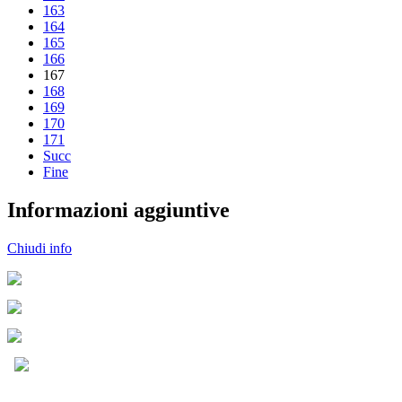
163
164
165
166
167
168
169
170
171
Succ
Fine
Informazioni aggiuntive
Chiudi info