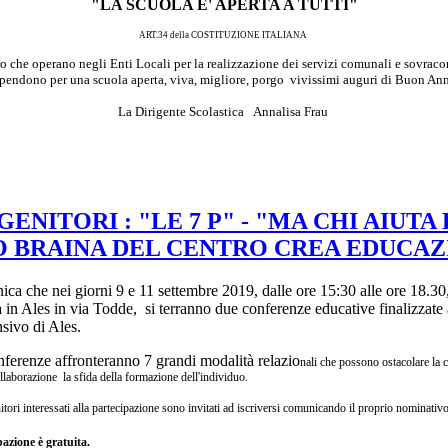
"LA SCUOLA E' APERTA A TUTTI"
ART.34 della COSTITUZIONE ITALIANA
oro che operano negli Enti Locali per la realizzazione dei servizi comunali e sovrac
i spendono per una scuola aperta, viva, migliore, porgo vivissimi auguri di Buon A
La Dirigente Scolastica Annalisa Frau
NITORI : "LE 7 P" - "MA CHI AIUTA
O BRAINA DEL CENTRO CREA EDUCA
ica che nei giorni 9 e 11 settembre 2019, dalle ore 15:30 alle ore 18.30
a in Ales in via Todde, si terranno due conferenze educative finalizzate a
sivo di Ales.
nferenze affronteranno 7 grandi modalità relazio
nali che possono ostacolare la 
ollaborazione la sfida della formazione dell'individuo.
itori interessati alla partecipazione sono invitati ad iscriversi comunicando il proprio nominativo
pazione è gratuita.