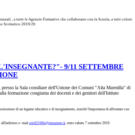
omunali , a tutte le Agenzie Formative che collaborano con la Scuola, a tutti coloro
nno Scolastico 2019/20.
 L'INSEGNANTE?"- 9/11 SETTEMBRE
ZIONE
, presso la Sala consiliare dell'Unione dei Comuni "Alta Marmilla" di
lla formazione congiunta dei docenti e dei genitori dell'Istituto
costruzione di un legame educativo e di insegnamento, nonchè l'importanza di affrontare con
 all'indirizzo e- mail
oric82100n@istruzione.it
, entro sabato 7 settembre 2019.