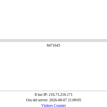
8
4
7
1
6
4
5
Il tuo IP: 216.73.216.171
Ora del server: 2026-08-07 21:09:05
Visitors Counter