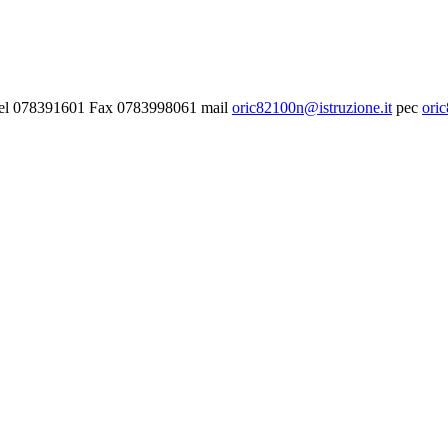
- Tel 078391601 Fax 0783998061 mail
oric82100n@istruzione.it
pec
ori