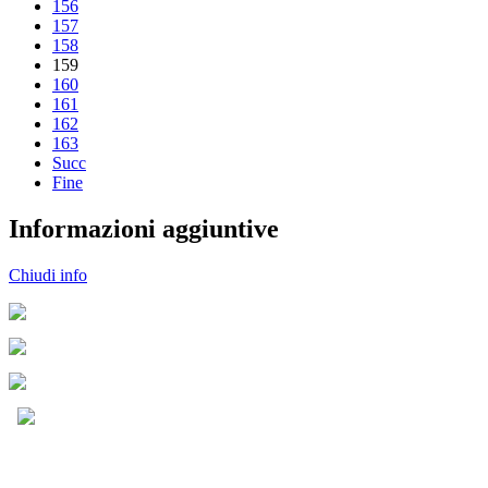
156
157
158
159
160
161
162
163
Succ
Fine
Informazioni aggiuntive
Chiudi info