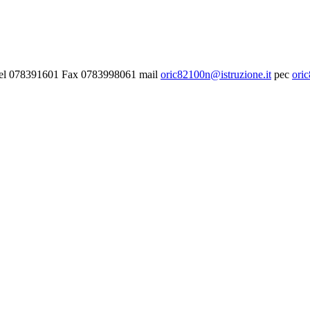
- Tel 078391601 Fax 0783998061 mail
oric82100n@istruzione.it
pec
ori