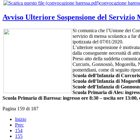
convocazione baress
Avviso Ulteriore Sospensione del Servizio
Si comunica che l’Unione dei Comu
servizio di mensa scolastica a far
ipotizzata del 07/01/2020.
L’ulteriore sospensione è motivata 
dalla conseguente necessità di attiv
Preso atto della suddetta comunica
Curcuris, Gonnosnò, Mogorella, Nurec
pomeridiani, come di seguito ripor
Scuola dell’Infanzia di Curcuris:
Scuola dell’Infanzia di Mogorella
Scuole dell’Infanzia di Gonnosnò
Scuola Primaria di Ales: ingresso
Scuola Primaria di Baressa: ingresso ore 8:30 – uscita ore 13:00, 
Pagina 159 di 187
Inizio
Prec
154
155