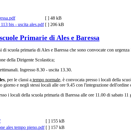
ressa.pdf
[ ]
48 kB
 113 bis - uscita ales.pdf
[ ]
206 kB
cuole Primarie di Ales e Baressa
essi di scuola primaria di Ales e Baressa che sono convocate con urgenza 
ne della Dirigente Scolastica;
ttimanali. Ingresso 8.30 - uscita 13.30.
les
, per le classi a
tempo normale,
è convocata presso i locali della scuo
 giorno e negli stessi locali alle ore 9.45 con l'integrazione dell'ordin
so i locali della scuola primaria di Baressa alle ore 11.00 di sabato 11
f
[ ]
155 kB
ne ales tempo pieno.pdf
[ ]
157 kB