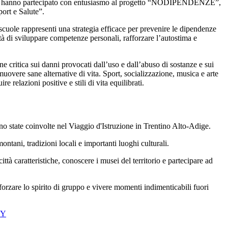
2026, hanno partecipato con entusiasmo al progetto “NODIPENDENZE”,
port e Salute”.
scuole rappresenti una strategia efficace per prevenire le dipendenze
nità di sviluppare competenze personali, rafforzare l’autostima e
one critica sui danni provocati dall’uso e dall’abuso di sostanze e sui
romuovere sane alternative di vita. Sport, socializzazione, musica e arte
e relazioni positive e stili di vita equilibrati.
no state coinvolte nel Viaggio d'Istruzione in Trentino Alto-Adige.
ontani, tradizioni locali e importanti luoghi culturali.
ttà caratteristiche, conoscere i musei del territorio e partecipare ad
orzare lo spirito di gruppo e vivere momenti indimenticabili fuori
JY