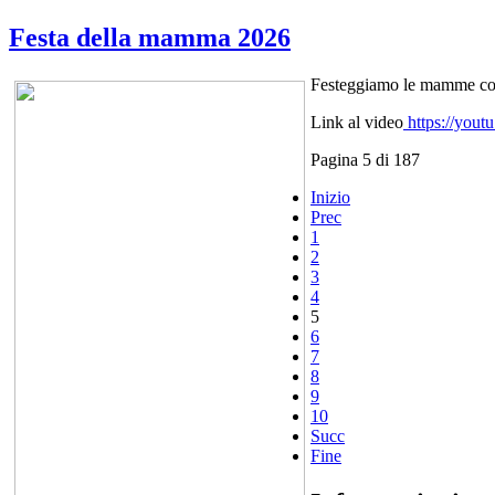
Festa della mamma 2026
Festeggiamo le mamme con i
Link al video
https://you
Pagina 5 di 187
Inizio
Prec
1
2
3
4
5
6
7
8
9
10
Succ
Fine