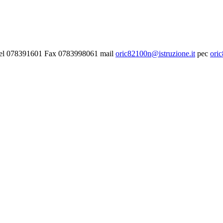
- Tel 078391601 Fax 0783998061 mail
oric82100n@istruzione.it
pec
ori