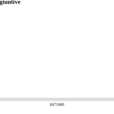
giuntive
8
4
7
1
6
8
0