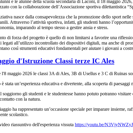
alunni e le alunne della scuola secondaria di Laconi, il 18 maggio 
izzato con la collaborazione dell’Associazione sportiva dilettantistica “S
iziativa nasce dalla consapevolezza che la promozione dello sport nelle 
anili. Attraverso l’attività sportiva, infatti, gli studenti hanno l’opportu
tonomia, imparando al tempo stesso a gestire ansia e stress.
unto di forza del progetto è quello di non limitarsi a favorire una riflessi
hi legati all’utilizzo incontrollato dei dispositivi digitali, ma anche di p
ntano così strumenti educativi fondamentali per aiutare i giovani a costruir
aggio d'Istruzione Classi terze IC Ales
e l'8 maggio 2026 le classi 3A di Ales, 3B di Usellus e 3 C di Ruinas so
o è stata un’esperienza educativa e divertente, alla scoperta di paesaggi m
l soggiorno gli studenti e le studentesse hanno potuto potranno visitare ci
 contatto con la natura.
aggio ha rappresentato un’occasione speciale per imparare insieme, raff
ente scolastico.
ideo riassuntivo dell'esperienza vissuta
https://youtu.be/N3VjyNWZy