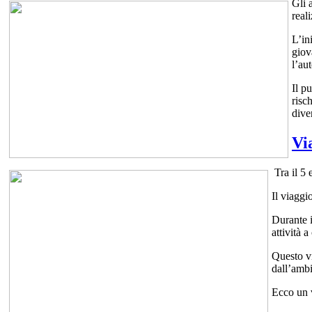
Gli 
real
L’in
giov
l’au
Il p
risc
dive
Vi
Tra il 5 
Il viaggi
Durante i
attività a
Questo vi
dall’ambi
Ecco un v