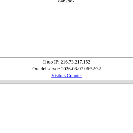
8
4
6
2
8
8
7
Il tuo IP: 216.73.217.152
Ora del server: 2026-08-07 06:52:32
Visitors Counter