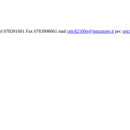
- Tel 078391601 Fax 0783998061 mail
oric82100n@istruzione.it
pec
ori