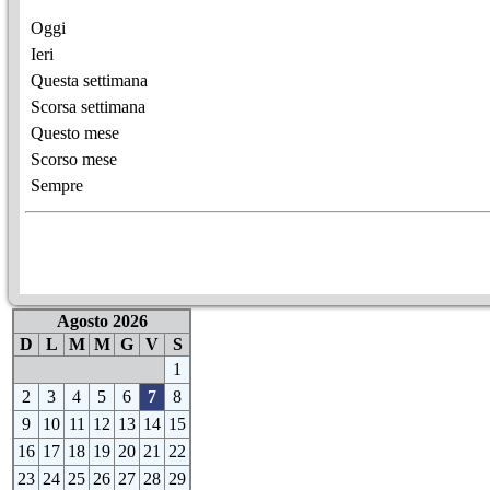
Oggi
Ieri
Questa settimana
Scorsa settimana
Questo mese
Scorso mese
Sempre
Agosto 2026
D
L
M
M
G
V
S
1
2
3
4
5
6
7
8
9
10
11
12
13
14
15
16
17
18
19
20
21
22
23
24
25
26
27
28
29