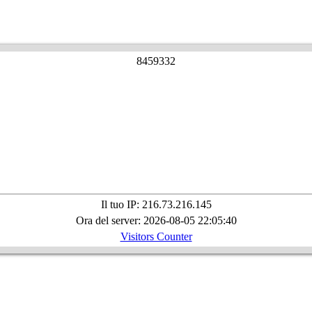
8
4
5
9
3
3
2
Il tuo IP: 216.73.216.145
Ora del server: 2026-08-05 22:05:40
Visitors Counter