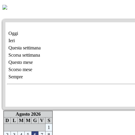
Oggi
Ieri
Questa settimana
Scorsa settimana
Questo mese
Scorso mese
Sempre
Agosto 2026
D
L
M
M
G
V
S
1
2
3
4
5
6
7
8